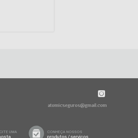
atomicseguros@gmail.com
CITE UMA
CONHEÇA NOSSOS
posta
produtos / serviços