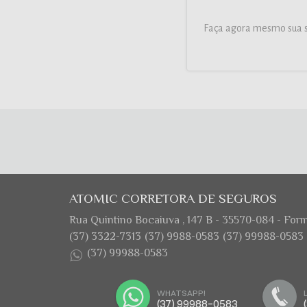
Faça agora mesmo sua so
ATOMIC CORRETORA DE SEGUROS
Rua Quintino Bocaiuva , 147 B - 35570-084 - Fo
(37) 3322-7313
(37) 9988-0583
(37) 99988-0583
(37) 99988-0583
WHATSAPP!
(37) 99988-0583