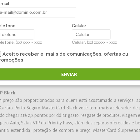
-mail
er de compra, com opção de troca de pontos no Programa de Relacio
has aéreas, entre outros, e mais os benefícios da bandeira, como a
elefone
Celular
ocação de veículos.
lefone: (xx) xxxx - xxxx
Celular: (xx) xxxxxx - xxxx
Aceito receber e-mails de comunicações, ofertas ou
vidade e viaja com frequência, com benefícios como: Programa de R
romoções
reas, pacotes de viagens, descontos no Porto Seguro Auto e ainda os 
 de Concierge, Visa Luxury Hotel Collection, Certificado de Shengen,
ENVIAR
da e muito mais.
® Black
preço são proporcionados para quem está acostumado a serviços, a
 Cartão Porto Seguro MasterCard Black você tem mais acelerador de
 chegar até 2,2 pontos por dólar gasto, resgate de produtos, viagem e
guro Auto, Salas VIP do Priority Pass, além dos seguros oferecidos e be
ntia estendida, proteção de compra e preço, MasterCard Surpreenda, 