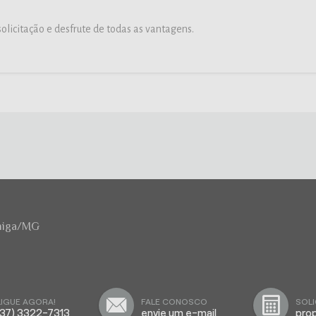
licitação e desfrute de todas as vantagens.
rmiga/MG
LIGUE AGORA!
FALE CONOSCO
SOLI
(37) 3322-7313
envie um e-mail
pro