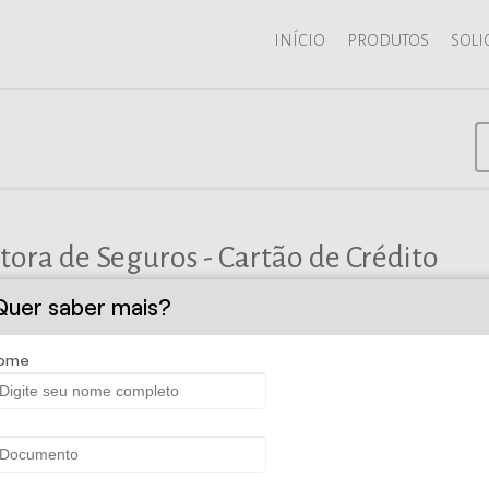
INÍCIO
PRODUTOS
SOLI
tora de Seguros - Cartão de Crédito
Quer saber mais?
es:
ome
e
ividade, como acelerador de pontos no Programa de Relacionamento 
 resgate para milhas aéreas, produtos, serviços e desconto no Porto S
guros oferecidos pela bandeira de garantia estendida, proteção de c