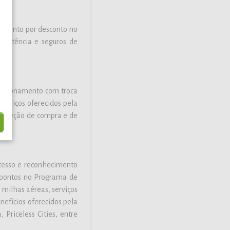
namento por desconto no
ssistência e seguros de
elacionamento com troca
serviços oferecidos pela
 proteção de compra e de
cesso e reconhecimento
 pontos no Programa de
 milhas aéreas, serviços
nefícios oferecidos pela
Priceless Cities, entre