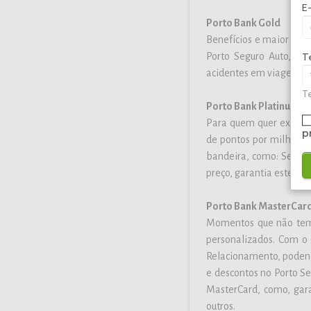
E
Porto
Bank
Gold
Benefícios e maior pod
Porto Seguro Auto, mil
T
acidentes em viagem e l
Te
Porto
Bank
Platinum
Para quem quer exclusi
p
de pontos por milhas aé
bandeira, como: Serviço
preço, garantia estendi
Porto
Bank
MasterCard
Momentos que não tem 
personalizados. Com o
Relacionamento, podendo
e descontos no Porto Se
MasterCard, como, gara
outros.