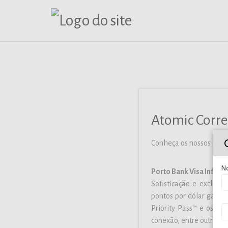
Atomic Corre
Conheça os nossos cartõ
N
Porto
Bank
Visa Infinit
Sofisticação e exclus
pontos por dólar gasto,
Priority Pass™ e os se
conexão, entre outros.