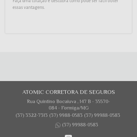
Faça uma cotação e descubra como pode ser fácil obter
essas vantagens.
ATOMIC CORRETORA DE SEGUROS
Rua Quintino Bocaiuva , 147 B - 35570-
084 - Formiga/MG
(37) 3322-7313
(37) 9988-0583
(37) 99988-0583
(37) 99988-0583