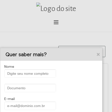
PROPOSTA ONLINE
Quer saber mais?
Nome
Atomic Corretora de Seguros -
Seguro Saúde
E-mail
Esse seguro reúne as vantagens de uma contratação
corporativa a um atendimento personalizado. Oferece um