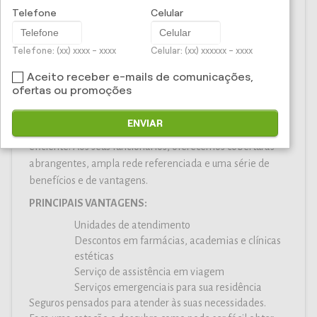
amplo pacote de benefícios, incluindo cobertura
Telefone
Celular
ambulatorial, hospitalar e obstetrícia para todos os
segurados. Seus funcionários certamente se sentirão
Telefone: (xx) xxxx - xxxx
Celular: (xx) xxxxxx - xxxx
protegidos e ainda poderão contar com vantagens
especiais, que incluem coparticipação opcional e
Aceito receber e-mails de comunicações,
ofertas ou promoções
descontos em diversos estabelecimentos.
Completo e sem burocracia, oferecemos à sua empresa
ENVIAR
todo o suporte necessário a uma gestão de benefícios
eficiente. Aos seus funcionários, oferecemos coberturas
abrangentes, ampla rede referenciada e uma série de
benefícios e de vantagens.
PRINCIPAIS VANTAGENS:
Unidades de atendimento
Descontos em farmácias, academias e clínicas
estéticas
Serviço de assistência em viagem
Serviços emergenciais para sua residência
Seguros pensados para atender às suas necessidades.